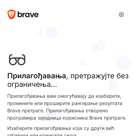
Прилагођавања
, претражујте без
ограничења...
Прилагођавања вам омогућавају да изаберете,
промените или проширите рангирање резултата
Brave претраге. Прилагођавања отворено
програмира заједница корисника Brave претраге.
Изаберите прилагођавања која су други већ
објавили или креирајте своја.