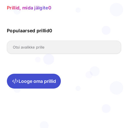
Prillid, mida jälgite
0
Populaarsed prillid
0
Looge oma prillid