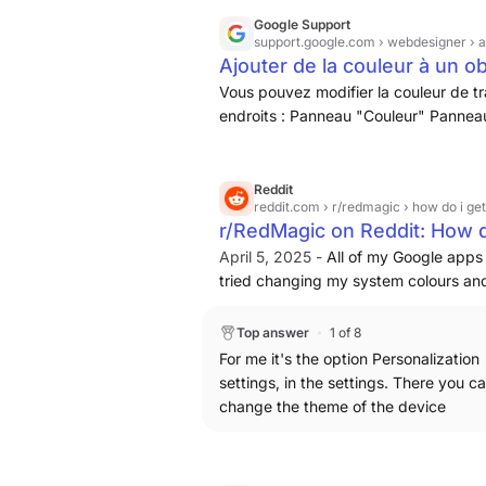
Google Support
support.google.com
› webdesigner › 
Ajouter de la couleur à un 
Vous pouvez modifier la couleur de tr
endroits : Panneau "Couleur" Panneau 
d'outil
Reddit
reddit.com
› r/redmagic › how do i get
r/RedMagic on Reddit: How do
apps.
April 5, 2025 -
All of my Google apps h
tried changing my system colours and 
any of you guys know a fix for this p
fix this.
Top answer
1 of 8
For me it's the option Personalization
settings, in the settings. There you c
change the theme of the device