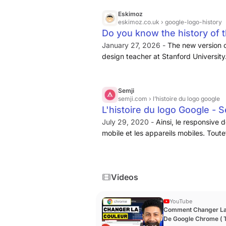
Eskimoz
eskimoz.co.uk
› google-logo-history
Do you know the history of th
January 27, 2026 -
The new version o
design teacher at Stanford University.
aims for more sophistication. It uses t
remain the same for over a decade.
Semji
semji.com
› l’histoire du logo google
L'histoire du logo Google - S
July 29, 2020 -
Ainsi, le responsive
mobile et les appareils mobiles. Tout
quelques changements mineurs dans so
police Catull et les couleurs ont subi
Videos
YouTube
Comment Changer La
De Google Chrome ( 