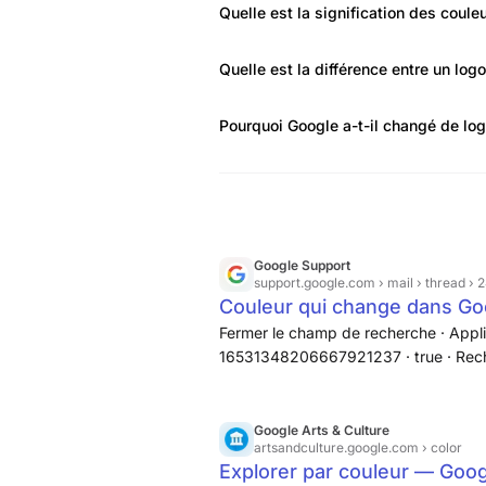
Quelle est la signification des coul
Quelle est la différence entre un lo
Pourquoi Google a-t-il changé de log
Google Support
support.google.com
› mail › thread › 24
Couleur qui change dans Goo
Communauté Gmail
Fermer le champ de recherche · Appli
16531348206667921237 · true · Recherch
true · true · 17 · false ·
Google Arts & Culture
artsandculture.google.com
› color
Explorer par couleur — Goog