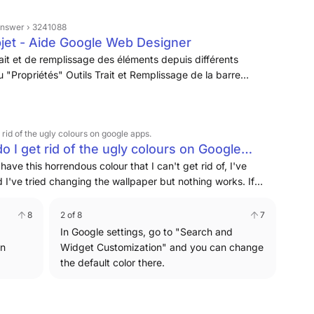
answer › 3241088
objet - Aide Google Web Designer
ait et de remplissage des éléments depuis différents
"Propriétés" Outils Trait et Remplissage de la barre
 rid of the ugly colours on google apps.
 I get rid of the ugly colours on Google
ave this horrendous colour that I can't get rid of, I've
I've tried changing the wallpaper but nothing works. If
lease let me know, otherwise I really hope future updates
8
2 of 8
7
In Google settings, go to "Search and
an
Widget Customization" and you can change
the default color there.