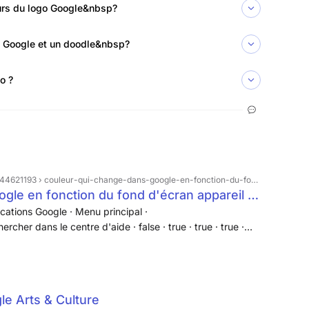
eurs du logo Google&nbsp?
go Google et un doodle&nbsp?
o ?
4621193 › couleur-qui-change-dans-google-en-fonction-du-fond-d-écran-appareil
gle en fonction du fond d'écran appareil -
cations Google · Menu principal ·
er dans le centre d'aide · false · true · true · true ·
le Arts & Culture