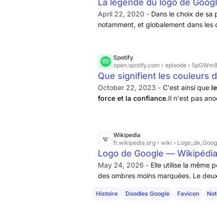
La légende du logo de Goog
April 22, 2020 -
Dans le choix de sa p
notamment, et globalement dans les co
favicons à partir de l’initiale de son
être pourquoi le bleu a tendance à par
la première lettre du mot.
Spotify
open.spotify.com
› episode › 5pGW
Que signifient les couleurs 
Savoir - Culture générale | 
October 22, 2023 -
C'est ainsi que
l
force et la confiance
.Il n'est pas ano
première lettre du logo, et aussi celle 
Wikipedia
fr.wikipedia.org
› wiki › Logo_de_Goog
Logo de Google — Wikipédi
May 24, 2026 -
Elle utilise la même 
des ombres moins marquées. Le deuxi
quatrième version apparaît le 19 sep
Histoire
Doodles Google
Favicon
Not
la page principale
Google
.