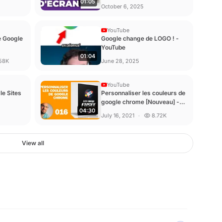
01:05
(2025) - YouTube
October 6, 2025
YouTube
e Google
Google change de LOGO ! -
YouTube
01:04
58K
June 28, 2025
YouTube
e Sites
Personnaliser les couleurs de
google chrome [Nouveau] -
04:30
YouTube
July 16, 2021
8.72K
View all