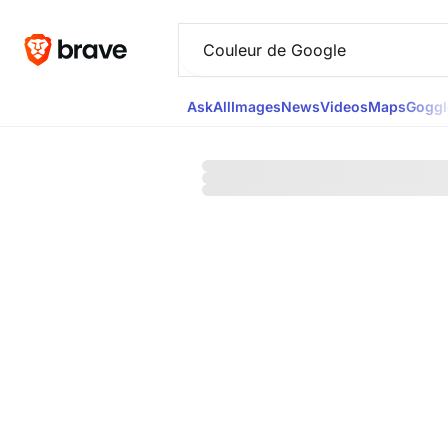
Ask
All
Images
News
Videos
Maps
Goggl