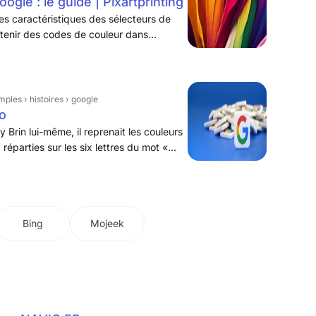
gle : le guide | Pixartprinting
les caractéristiques des sélecteurs de
obtenir des codes de couleur dans
ment HEX (par exemple, #FF0000), RGB
(par exemple, HSL(0,100 %,50 %)).
mples › histoires › google
go
 Brin lui-même, il reprenait les couleurs
) réparties sur les six lettres du mot «
 avait pour but de rendre le logo
Bing
Mojeek