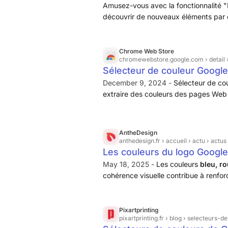
Amusez-vous avec la fonctionnalité "
découvrir de nouveaux éléments par 
Chrome Web Store
chromewebstore.google.com
› detail ›
Sélecteur de couleur Googl
December 9, 2024 -
Sélecteur de co
extraire des couleurs des pages Web
extension de navigateur conviviale
rapidement et précisément des cou
AntheDesign
anthedesign.fr
› accueil › actu › actu
Les couleurs du logo Google 
May 18, 2025 -
Les couleurs
bleu, ro
cohérence visuelle contribue à renforc
l’innovation et l’ouverture.
Pixartprinting
pixartprinting.fr
› blog › selecteurs-d