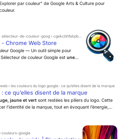
Explorer par couleur" de Google Arts & Culture pour
couleur.
 sélecteur-de-couleur-goog › cgekcbhfakpbppjmkmdkjconkjdkofpo
e - Chrome Web Store
uleur Google — Un outil simple pour
 Sélecteur de couleur Google est
une
 qui vous permet de choisir
leurs sur des sites Web
.
s web › les couleurs du logo google : ce qu’elles disent de la marque
: ce qu’elles disent de la marque
uge, jaune et vert
sont restées les piliers du logo. Cette
er l’identité de la marque, tout en évoquant l’énergie,
e-couleurs-google