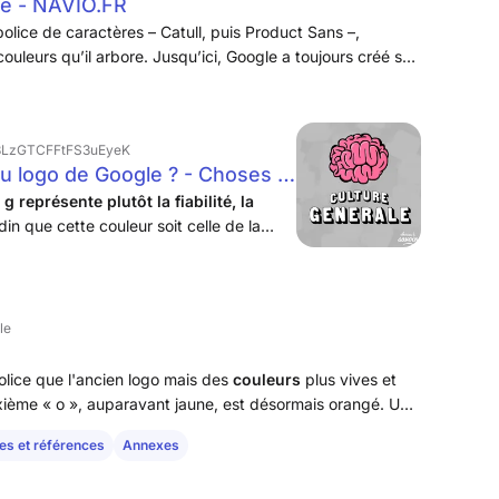
le - NAVIO.FR
olice de caractères – Catull, puis Product Sans –,
uleurs qu’il arbore. Jusqu’ici, Google a toujours créé ses
 nom, en majuscule ou en minuscule, ce qui explique peut-
fois ressortir sur les autres couleurs, étant lui-même sur
m8LzGTCFFtFS3uEyeK
du logo de Google ? - Choses à
Podcast on Spotify
e g représente plutôt la fiabilité, la
din que cette couleur soit celle de la
d'une autre lettre.
le
a
police que l'ancien logo mais des
couleurs
plus vives et
ème « o », auparavant jaune, est désormais orangé. Une
tembre 2013, de concert avec une nouvelle interface pour
es et références
Annexes