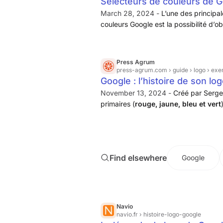
Sélecteurs de couleurs de Goo
March 28, 2024 -
L’une des principa
couleurs Google est la possibilité d’
différents formats standard, notam
(par exemple, RGB(255,0,0)) et HSL 
Press Agrum
press-agrum.com
› guide › logo › exe
Google : l’histoire de son lo
November 13, 2024 -
Créé par Sergey
primaires (
rouge, jaune, bleu et vert
Google ». Le choix des couleurs vives
facilement identifiable et de ...
Find elsewhere
Google
Navio
navio.fr
› histoire-logo-google