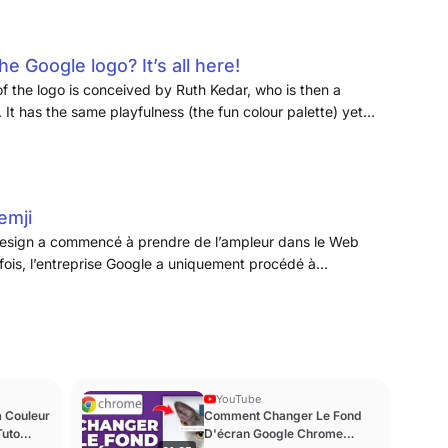
e Google logo? It’s all here!
f the logo is conceived by Ruth Kedar, who is then a
 It has the same playfulness (the fun colour palette) yet
he Catull typeface. This version of the Google logo will
emji
 design a commencé à prendre de l’ampleur dans le Web
efois, l’entreprise Google a uniquement procédé à
n logo de 2013. Ainsi, la firme américaine a conservé la
 quelques retouches infimes.
YouTube
 Couleur
Comment Changer Le Fond
Tuto
D'écran Google Chrome