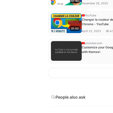
01:43
2026 ) - YouTube
December 26, 2025
YouTube
Changer la couleur d
Chrome - YouTube
01:03
April 22, 2023
4.
youtube.com
Customize your Googl
with themes!
People also ask