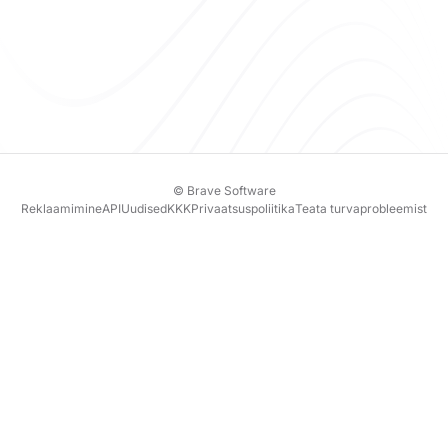
© Brave Software
Reklaamimine
API
Uudised
KKK
Privaatsuspoliitika
Teata turvaprobleemist