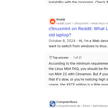
running
shows 21.3. 
lsb_release -a
instability with the programs. Check i
be downgraded' - these are all upgr
have the latest NVIDIA drivers or if 
is error-free... If none of that works 
try updating the kernel to a newer ve
Reddit
that may bring improvements. I know
reddit.com
› r/linuxmint › what linux 
r/linuxmint on Reddit: What L
are not the best solutions but I hope 
work for you OP: Make a clean reinsta
old laptop?
Mint.
October 8, 2024 -
Hi, i'm a Web deve
want to switch from windows to linux.
laptop:- Dell Inspiron N4110, config
internal ssd:- 238gb.
Top answer
1 of 21
According to the minimum requireme
the Linux Mint FAQ, you should be fin
run Mint 22 with Cinnamon. But if you
that it's slow, or you're noticing high
usage, the XFCE edition is a little more
ComputerBase
computerbase.de
› foren › betriebssy