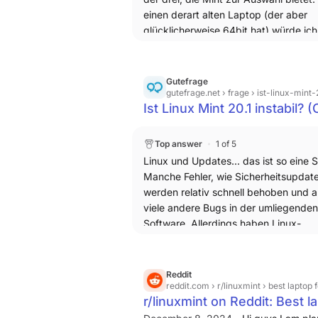
einen derart alten Laptop (der aber
glücklicherweise 64bit hat) würde ich
einfach mal empfehlen, Linux Mint Xf
auszuprobieren. Falls das auch schle
läuft, versuch dich mal an antiX
Gutefrage
gutefrage.net
› frage › ist-linux-mint-
Ist Linux Mint 20.1 instabil
Top answer
1 of 5
Linux und Updates... das ist so eine 
Manche Fehler, wie Sicherheitsupdat
werden relativ schnell behoben und 
viele andere Bugs in der umliegenden
Software. Allerdings haben Linux-
Distributionen sehr unterschiedliche 
Politiken. Am Schnellsten sind Arch,
Manjaro, Gentoo - diese musst du ab
Reddit
zwingend immer wieder updaten, weil
reddit.com
› r/linuxmint › best laptop 
r/linuxmint on Reddit: Best l
Inkompatibilitäten entstehen können
fängst dir eher mal neue Bugs ein. Min