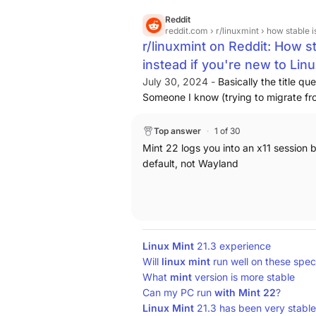
Reddit
reddit.com
› r/linuxmint › how stable 
r/linuxmint on Reddit: How s
instead if you're new to Lin
July 30, 2024 -
Basically the title qu
Someone I know (trying to migrate f
with it (very buggy and broken for him)
new version, but it uses Wayland, whic
Top answer
1 of 30
buggy).
What would be easier to use/l
Mint 22 logs you into an x11 session 
22 or 21.3? I know 22 released *five
default, not Wayland
buggy/bad experience to another.
He
everyone! He installed Mint 22 and it'
Linux
Mint
21.3 experience
Will
linux
mint
run well on these spe
What
mint
version is more stable
Can my PC run
with
Mint
22
?
Linux
Mint
21.3 has been very stabl