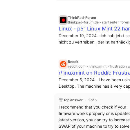
ThinkPad-Forum
thinkpad-forum.de
› startseite › foren
Linux - p51 Linux Mint 22 hä
December 19, 2024 -
ich hab jetzt s
nicht zu vertreiben , der ist hartnäc
E3-1505M v6 @ 3.00GHz × 4 Intel Co
rechner hängt sich auf oder friert ein, 
Reddit
reddit.com
› r/linuxmint › frustration 
r/linuxmint on Reddit: Frustr
December 5, 2024 -
I have been usin
Desktop. The machine has a very ca
Ryzen 5 7600X & RTX 4060. The OS is 
once a week where I have to boot int
Top answer
1 of 5
every few hours, and frequent tabs c
I recommend that you check if your
Visual Studio Code windows, and Str
firmware works properly or is updated
to stability? and ideas?
Update:
I have
latest version, you can try to increase
completely successful, despite the u
SWAP of your machine to try to solve