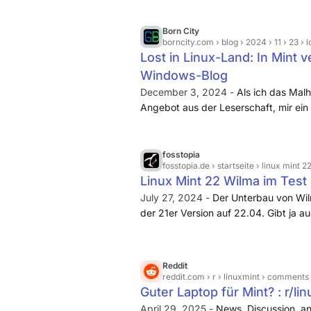
Born City
borncity.com
› blog › 2024 › 11 › 23 ›
Lost in Linux-Land: In Mint v
Windows-Blog
December 3, 2024 -
Als ich das Malh
Angebot aus der Leserschaft, mir ei
vorgesehenes Notebook zur Verfügung
angenommen, und so steht seit einig
Linux Mint 22 vorinstalliert war, bei 
fosstopia
fosstopia.de
› startseite › linux mint 2
Stelle mein Dank an den Leser).
Linux Mint 22 Wilma im Test 
July 27, 2024 -
Der Unterbau von Wil
der 21er Version auf 22.04. Gibt ja au
21.03 keine Upgrademöglichkeit. Besser
Jahren mit Mint 20.01. Das Problem 
Zugriff auf das Windows Heimnetzwer
Reddit
reddit.com
› r › linuxmint › comments 
Guter Laptop für Mint? : r/li
April 29, 2025 -
News, Discussion, an