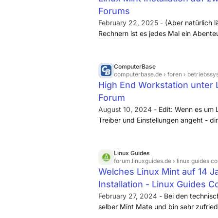
Umgewöhnung ist schon notwendig, 
Forums
hatte nie den Anspruch ein zweites
February 22, 2025 -
(Aber natürlich 
Windows zu sein. Und dass du schnel
Rechnern ist es jedes Mal ein Abenteu
die Kommando-Zeile stößt, wenn du 
Linux Mint 22.3 "Zena" // Kernel 6.8
Anleitungen oder Problembehebunge
"Victoria" // Kernel 5.15.0
schaust hängt auch damit zusammen
ComputerBase
viele Nutzer die Kommandozeile lieb
computerbase.de
› foren › betriebssy
statt einem "Neuling" zu erklären, wa
High End Workstation unter 
drücken muss (wobei sich die Oberfl
Forum
ja auch in großen Abständen ändern), 
August 10, 2024 -
Edit: Wenn es um 
Befehl, der seit 15 Jahren der gleiche 
Treiber und Einstellungen angeht - d
praktischer.
schon... Mit irgendeinem 0815 Windwo
irgendeiner Art, kann aber auch gehe
Linux Guides
forum.linuxguides.de
› linux guides co
Welches Linux Mint auf 14 J
Installation - Linux Guides 
February 27, 2024 -
Bei den technisc
selber Mint Mate und bin sehr zufri
älteren Laptops installiert. Alle sind z