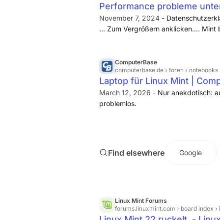
Performance probleme unter
November 7, 2024 -
Datenschutzerklär
... Zum Vergrößern anklicken.... Mint 
aktuell....
ComputerBase
computerbase.de
› foren › notebook
Laptop für Linux Mint | Co
March 12, 2026 -
Nur anekdotisch: 
problemlos.
Find elsewhere
Google
Linux Mint Forums
forums.linuxmint.com
› board index ›
Linux Mint 22 ruckelt. - Lin