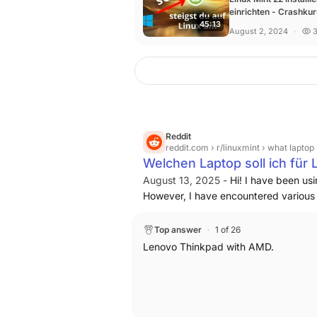
einrichten - Crashkur
45:13
Anfänger ...
August 2, 2024
3
Reddit
reddit.com
› r/linuxmint › what laptop 
Welchen Laptop soll ich für L
August 13, 2025 -
Hi! I have been usin
However, I have encountered various
planning to buy myself a new PC fo
recommend a laptop model that will n
Top answer
1 of 26
about a bad case?
Lenovo Thinkpad with AMD.