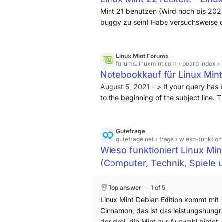
Mint 21 benutzen (Wird noch bis 2027
buggy zu sein) Habe versuchsweise ei
zu testen. im Instalationsprogramm a
19 geruckelt. Ich habe den PC gebracu
einwandfrei. Muss ich befürchten das
Linux Mint Forums
forums.linuxmint.com
› board index ›
auf das englischsprachige Forum ans
Notebookkauf für Linux Mint
August 5, 2021 -
> If your query has
to the beginning of the subject line. 
Mint 22.3 Ker 6.17.0-20 Cinn 6.6.7
Gutefrage
gutefrage.net
› frage › wieso-funktio
Wieso funktioniert Linux Min
(Computer, Technik, Spiele
Top answer
1 of 5
Linux Mint Debian Edition kommt mit
Cinnamon, das ist das leistungshungr
der drei, die Mint zur Auswahl bietet.