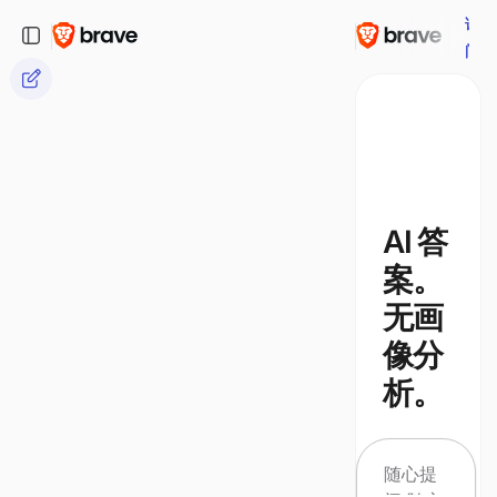
询
全
问
部
AI 答
案。
无画
像分
析。