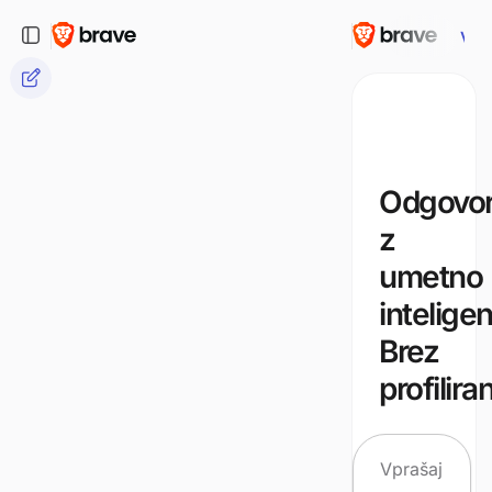
Vpr
Odgovor
z
umetno
intelige
Brez
profiliran