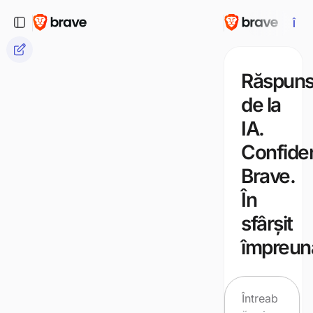
Într
Răspuns
de la
IA.
Confiden
Brave.
În
sfârșit
împreun