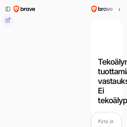
Kys
Tekoäly
tuottami
vastauks
Ei
tekoälypr