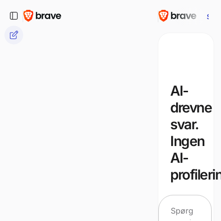
Spø
AI-
drevne
svar.
Ingen
AI-
profileri